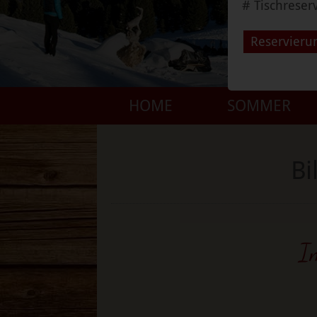
# Tischreser
Reservieru
HOME
SOMMER
Bi
Im