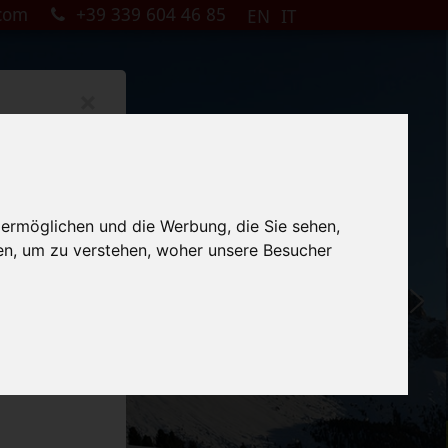
.com
+39 339 604 46 85
EN
IT
×
 ermöglichen und die Werbung, die Sie sehen,
en, um zu verstehen, woher unsere Besucher
ag & Mittwoch
ch abends