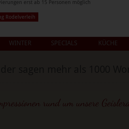
vierungen erst ab 15 Personen möglich
ng Rodelverleih
WINTER
SPECIALS
KÜCHE
lder sagen mehr als 1000 Wo
pressionen rund um unsere Geisler