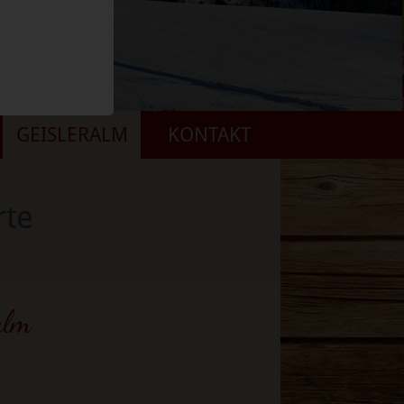
GEISLERALM
KONTAKT
rte
alm