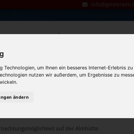
info@geisleralm
Unsere Öffnungszeiten
ig
WINTER
 November
26. Dezember - 16. März
 Technologien, um Ihnen ein besseres Internet-Erlebnis zu
 Technologien nutzen wir außerdem, um Ergebnisse zu mess
ag
Ruhetag: ab 07. Januar Dienst
wickeln.
Samstags auf Reservierung au
geöffnet
lungen ändern
nachtungsmöglichkeit auf der Almhütte.