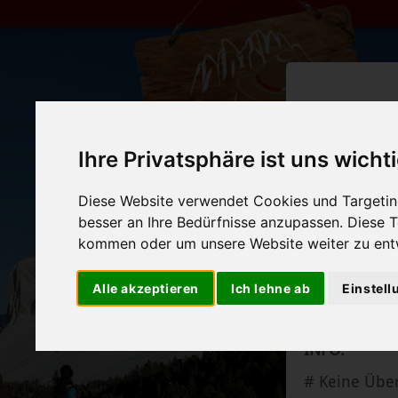
Ihre Privatsphäre ist uns wicht
SOMMER
14. Mai - 8.
Diese Website verwendet Cookies und Targeting
besser an Ihre Bedürfnisse anzupassen. Diese
Ruhetag: Mont
kommen oder um unsere Website weiter zu ent
Alle akzeptieren
Ich lehne ab
Einstel
INFO:
# Keine Über