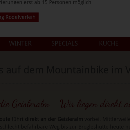
vierungen erst ab 15 Personen möglich
ng Rodelverleih
WINTER
SPECIALS
KÜCHE
s auf dem Mountainbike im Vi
die Geisleralm - Wir liegen direkt a
oute
führt
direkt an der Geisleralm
vorbei. Mittlerweil
n schlecht befahrbare Weg bis zur Brogleshütte heute n