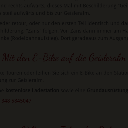
d rechts aufwärts, dieses Mal mit Beschilderung "Ge
steil aufwärts und bis zur Geisleralm.
der retour, oder nur den ersten Teil identisch und d
childerung. "Zans" folgen. Von Zans dann immer am 
enke (Rodelbahnaufstieg). Dort geradeaus zum Ausgang
Mit den E-Bike auf die Geisleralm
e Touren oder leihen Sie sich ein E-Bike an den Statio
ung zur Geisleralm.
ne
kostenlose Ladestation
sowie eine
Grundausrüstung
 348 5845047