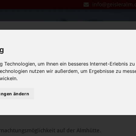
info@geisleralm
Unsere Öffnungszeiten
ig
WINTER
 Technologien, um Ihnen ein besseres Internet-Erlebnis zu
 November
26. Dezember - 16. März
 Technologien nutzen wir außerdem, um Ergebnisse zu mess
wickeln.
ag
Ruhetag: ab 07. Januar Dienst
Samstags auf Reservierung au
lungen ändern
geöffnet
nachtungsmöglichkeit auf der Almhütte.