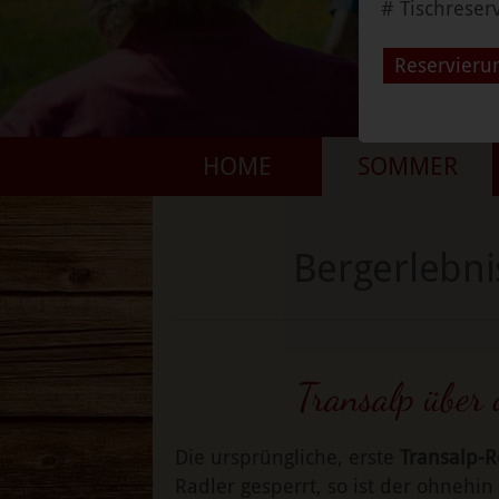
# Tischreser
Reservieru
HOME
SOMMER
Bergerlebni
Transalp über 
Die ursprüngliche, erste
Transalp-R
Radler gesperrt, so ist der ohnehi