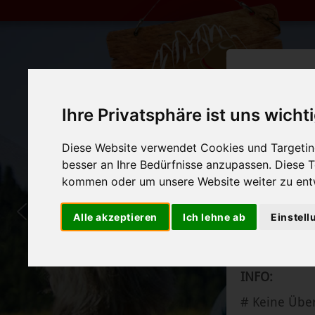
Ihre Privatsphäre ist uns wicht
SOMMER
Diese Website verwendet Cookies und Targeting
14. Mai - 8.
besser an Ihre Bedürfnisse anzupassen. Diese
kommen oder um unsere Website weiter zu ent
Ruhetag: Mont
Alle akzeptieren
Ich lehne ab
Einstel
INFO:
# Keine Über