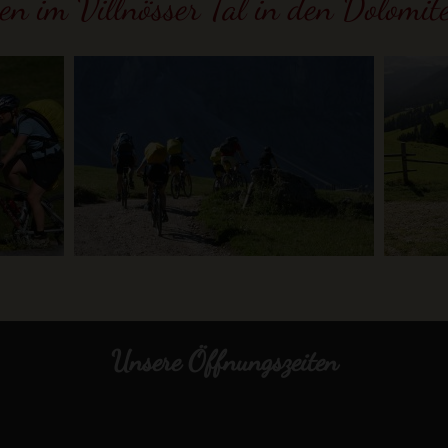
n im Villnösser Tal in den Dolomit
Unsere Öffnungszeiten