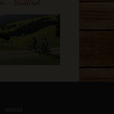
en - Südtirol
WINTER