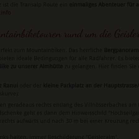
z ist die Transalp Route ein
einmaliges Abenteuer für 
info
ntainbiketouren rund um die Geisle
perfekt zum Mountainbiken. Das herrliche
Bergpanoram
ieten ideale Bedingungen für alle Radfahrer. Es biete
Bike zu unserer Almhütte
zu gelangen. Hier finden Sie 
z Ranui
oder der
kleine Parkplatz an der Hauptstrasse
skurve):
n geradeaus rechts entlang des Villnösserbaches am 
schenke geht es dann dem Hinweisschild "Hochseilgar
rechts aufwärts und nach 30 m bei einer Kreuzung rech
nks halten, immer Beschilderung "Geisleralm".